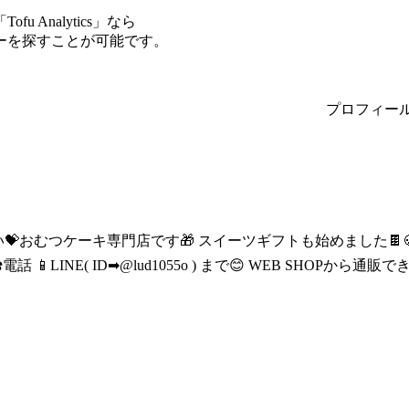
Analytics」なら
ーを探すことが可能です。
プロフィー
い💝おむつケーキ専門店です🎁 スイーツギフトも始めました🍫🍪
話 📱LINE( ID➡︎@lud1055o ) まで😊 WEB SHOPから通販でき