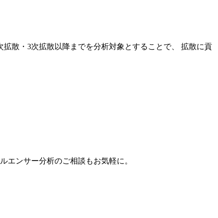
次拡散・3次拡散以降までを分析対象とすることで、 拡散に貢
。
フルエンサー分析のご相談もお気軽に。