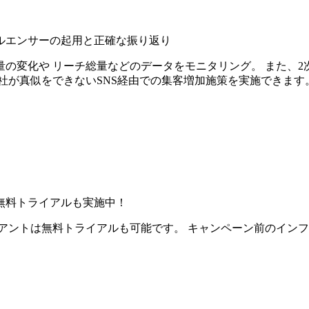
ルエンサーの起用と正確な振り返り
の変化や リーチ総量などのデータをモニタリング。 また、2
社が真似をできないSNS経由での集客増加施策を実施できます
無料トライアルも実施中！
アントは無料トライアルも可能です。 キャンペーン前のイン