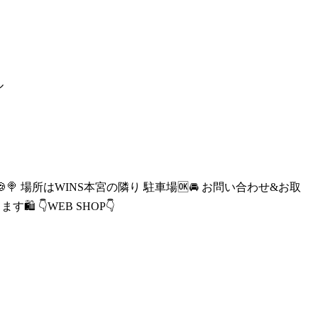
ル
🍭 場所はWINS本宮の隣り 駐車場🆗🚘 お問い合わせ&お取
ます🛍 👇WEB SHOP👇