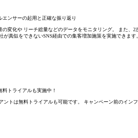
ルエンサーの起用と正確な振り返り
の変化や リーチ総量などのデータをモニタリング。 また、2
社が真似をできないSNS経由での集客増加施策を実施できます
無料トライアルも実施中！
アントは無料トライアルも可能です。 キャンペーン前のイン