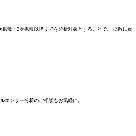
次拡散・3次拡散以降までを分析対象とすることで、 拡散に貢
。
フルエンサー分析のご相談もお気軽に。