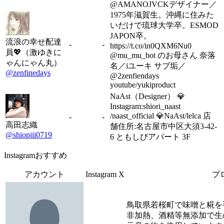
@AMANOJVCKデザイナー／
1975年滋賀生。沖縄に住みた
いだけで琉球大学卒。ESMOD
JAPON卒。
流浪の幸せ配達
-
-
https://t.co/in0QXM6Nu0
員💖（激ゆきに
@mu_mu_bot のお母さん 奈落
ゃんにゃん丸）
名／iユーキ サブ垢／
@zenfinedays
@2zenfiendays
youtube/yukiproduct
NaAst（Designer） 💎
Instagram:shiori_naast
/naast_official 💎NaAst/lelca 店
-
-
高田志織
舗住所:名古屋市中区大須3-42-
@shiopiii0719
6 ともしびアパート 3F
Instagramおすすめ
アカウント
Instagram
X
プ
鳥取県若桜町で味噌と糀を
非加熱、酒精等無添加で生