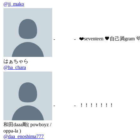
@jj_mako
❤️seventeen 🖤自己満gram 💜
-
-
はぁちゃら
@ha_chara
-
-
！！！！！！！
和田daaa剛( powboyz /
oppa-la )
@daa_enoshima777