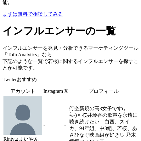
能。
まずは無料で相談してみる
インフルエンサーの一覧
インフルエンサーを発見・分析できるマーケティングツール
「Tofu Analytics」なら
下記のような一覧で若桜に関するインフルエンサーを探すこ
とが可能です。
Twitterおすすめ
アカウント
Instagram
X
プロフィール
何空新規の高3女子です(｡
•̀ᴗ-)✧ 桜井玲香の歌声を永遠に
聴き続けたい。白西、スイ
-
-
カ、94年組、中3組、若桜、あ
さひなぐ映画組が好き♡ 乃木
Rinty⊿まいやん