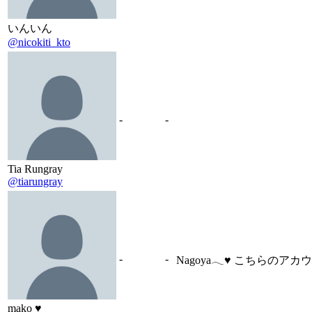
いんいん
@nicokiti_kto
-
-
Tia Rungray
@tiarungray
-
-
Nagoya𓂃♥️ こちらの
mako ♥︎