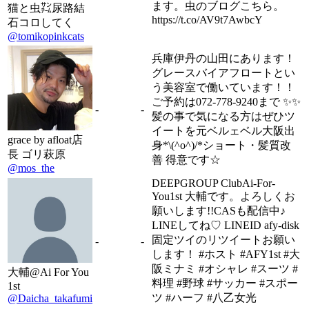
ます。虫のブログこちら。
猫と虫㌠尿路結
https://t.co/AV9t7AwbcY
石コロしてく
@tomikopinkcats
兵庫伊丹の山田にあります！
グレースバイアフロートとい
う美容室で働いています！！
ご予約は072-778-9240まで ✨✨
-
-
髪の事で気になる方はぜひツ
イートを元ベルェベル大阪出
grace by afloat店
身*\(^o^)/*ショート・髪質改
長 ゴリ萩原
善 得意です☆
@mos_the
DEEPGROUP ClubAi-For-
You1st 大輔です。よろしくお
願いします!!CASも配信中♪
LINEしてね♡ LINEID afy-disk
固定ツイのリツイートお願い
-
-
します！ #ホスト #AFY1st #大
阪ミナミ #オシャレ #スーツ #
大輔@Ai For You
料理 #野球 #サッカー #スポー
1st
ツ #ハーフ #八乙女光
@Daicha_takafumi