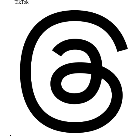
TikTok