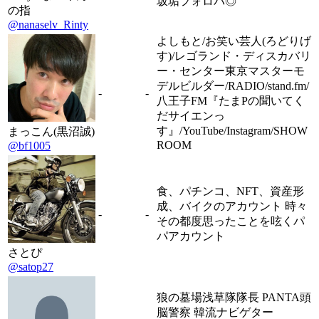
坂垢フォロバ◎
の指
@nanaselv_Rinty
よしもと/お笑い芸人(ろどりげ
す)/レゴランド・ディスカバリ
ー・センター東京マスターモ
デルビルダー/RADIO/stand.fm/
-
-
八王子FM『たまPの聞いてく
だサイエンっ
す』/YouTube/Instagram/SHOW
まっこん(黒沼誠)
ROOM
@bf1005
食、パチンコ、NFT、資産形
成、バイクのアカウント 時々
-
-
その都度思ったことを呟くパ
パアカウント
さとぴ
@satop27
狼の墓場浅草隊隊長 PANTA頭
脳警察 韓流ナビゲター