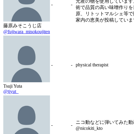
元産の物を使用しています
-
-
術で品質の高い味噌作りを
原、リトットマルシェ等で
家内の恵美が投稿していま
藤原みそこうじ店
@fujiwara_misokoujiten
-
-
physical therapist
Tsuji Yuta
@tjyut_
ニコ動などに弾いてみた動画投
-
-
@nicokiti_kto