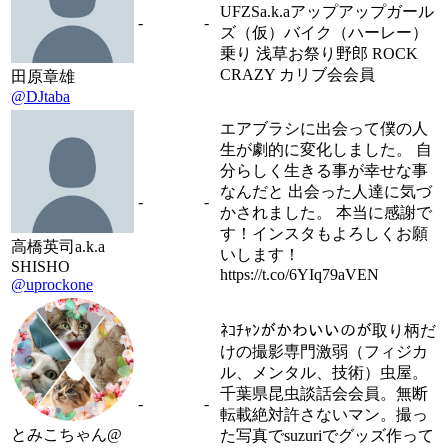
UFZSa.k.aアップアップガール
-
-
ズ（仮）バイク（ハーレー）
乗り 浅草お祭り野郎 ROCK
CRAZY カリブ会会員
田原章雄
@DJtaba
エアブラシに出会って僕の人
生が劇的に変化しました。 自
分らしく生きる事が幸せな事
なんだと 出会った人達に気づ
-
-
かされました。 本当に感謝で
す！インスタもよろしくお願
高橋英司a.k.a
いします！
SHISHO
https://t.co/6YIq79aVEN
@uprockone
ﾈｺﾁｬﾝがかわいいのが取り柄だ
けの撮影専門激弱（フィジカ
ル、メンタル、技術）虫屋。
千葉県昆虫談話会会員。無断
-
-
転載絶対許さないマン。撮っ
とみこちゃん@
た写真でsuzuriでグッズ作って