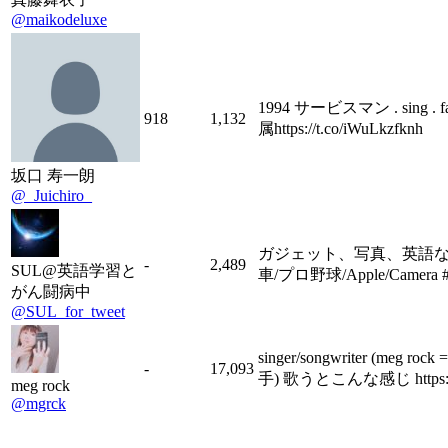
@maikodeluxe
1994 サービスマン . sing . fas
918
1,132
属https://t.co/iWuLkzfknh
坂口 寿一朗
@_Juichiro_
ガジェット、写真、英語など
-
2,489
SUL@英語学習と
車/プロ野球/Apple/Came
がん闘病中
@SUL_for_tweet
singer/songwriter 
-
17,093
手) 歌うとこんな感じ https://t.co/
meg rock
@mgrck