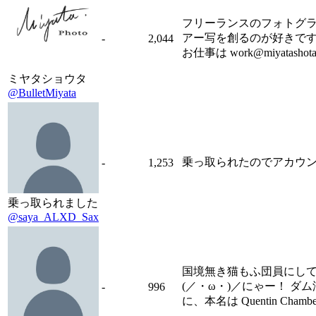
フリーランスのフォトグラ
アー写を創るのが好きです。 活
-
2,044
お仕事は work@miyatasho
ミヤタショウタ
@BulletMiyata
乗っ取られたのでアカウ
-
1,253
乗っ取られました
@saya_ALXD_Sax
国境無き猫もふ団員にして、堕
(／・ω・)／にゃー！ ダ
-
996
に、本名は Quentin Cham