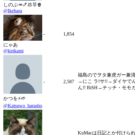
しのぶ🥕🍤💩🐰🍿
@Ikehara
-
1,854
にゃあ
@kirikami
福島のでヲタ兼虎ガー兼清掃員兼ゴ
→にこ ラ!サ!!→ダイヤ
-
2,587
ん!! BiSH→チッチ・モモ
かつを⚡🌱
@Katsuwo_harasho
KuMacは日記とか付け