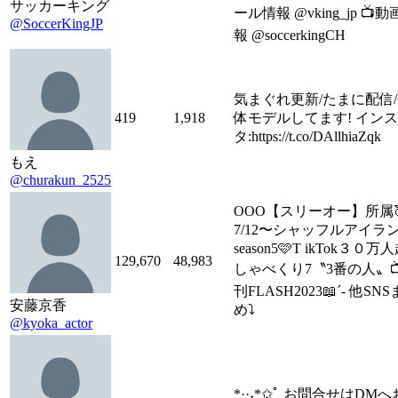
サッカーキング
ール情報 @vking_jp 📺
@SoccerKingJP
報 @soccerkingCH
気まぐれ更新/たまに配信
419
1,918
体モデルしてます! インス
タ:https://t.co/DAllhiaZqk
もえ
@churakun_2525
OOO【スリーオー】所属
7/12〜シャッフルアイラ
season5🩷T ikTok３０万
129,670
48,983
しゃべくり7〝3番の人〟
刊FLASH2023📖´- 他SN
安藤京香
め⤵
@kyoka_actor
*··˖*✩ﾟ お問合せはDM