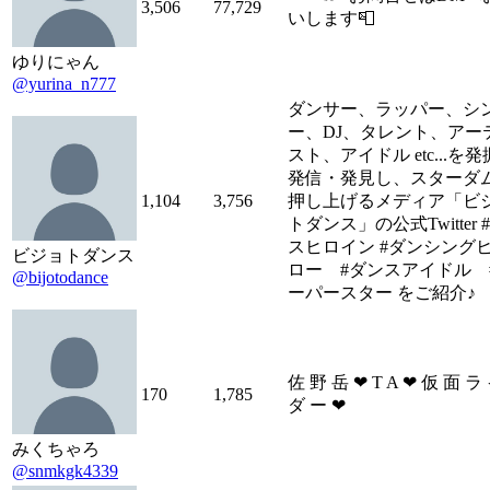
3,506
77,729
いします📮
ゆりにゃん
@yurina_n777
ダンサー、ラッパー、シ
ー、DJ、タレント、アー
スト、アイドル etc...を
発信・発見し、スターダ
1,104
3,756
押し上げるメディア「ビ
トダンス」の公式Twitter 
スヒロイン #ダンシング
ビジョトダンス
ロー #ダンスアイドル 
@bijotodance
ーパースター をご紹介♪
佐 野 岳 ❤︎ T A ❤︎ 仮 面 ラ
170
1,785
ダ ー ❤︎
みくちゃろ
@snmkgk4339