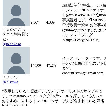
慶應法学部3年生。 ミス
コンテスト2018ファイナ
ト(@misskeio201802)💞non
専属読者モデル💞MENS
2,367
4,339
♡行政書士資格 お仕事の
うえのここ(ミ
はinfo-c@fuzea.jpまたは
スコン垢も見て
で。ノンノブログ
ね)
✳︎https://t.co/yjtNPTdlIg
@uenokoko
イラストレーターです。
事のご依頼は下記のアド
14,100
47,273
まで。
encount7kawa@gmail.com
ナナカワ
@7_kawa
*表示している一覧はインフルエンサーリストのサンプルで
す。instagramのハッシュタグ分析ツールを探している方への
おすすめに関するインフルエンサー以外が含まれている可能
性もございます。