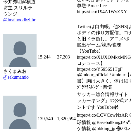
今井秀明@横道
尊敬:Bruce Lee
坊主.スリルラ
https://t.co/T94A1WvZXY
ウンジ
@imainoodbzhhr
Twitterは自由帳。他SNS
ボディの作り方配信。コ
と旧ドラ癒し。アニメ/ボ
脱出ゲーム/競馬/雀魂
【YouTube】
15,244
27,203
https://t.co/XUXQMkxM
ロデュース】
https://t.co/Y595651TgF
さくまみお
/@miour_official / #miour
@sakumamio
書】胸は大きく、体は細
ｸﾞﾗﾏﾗｽﾚﾝﾀﾞｰ習慣
サッカー総合情報サイト
ッカーキング』の公式ア
ントです YouTube📹
https://t.co/LCVCowNzAR
139,540
1,320,594
球情報 @BaseballkingJP 
ケ情報 @bbking_jp 🏐バ