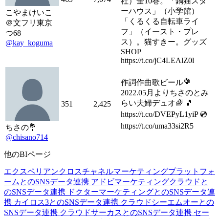
社）全10巻。「鍋猫スタ
ーハウス」（小学館）
こやまけいこ
「くるくる自転車ライ
＠文フリ東京
フ」（イースト・プレ
つ68
ス）。猫すきー。グッズ
@kay_koguma
SHOP
https://t.co/jC4LEAlZ0l
作詞作曲歌ビール💐
2022.05月よりちさのとみ
らい夫婦デュオ🌈 🎵
351
2,425
https://t.co/DVEPyL1yiP 💿
https://t.co/uma33si2R5
ちさの💐
@chisano714
他のBIページ
エクスペリアンクロスチャネルマーケティングプラットフォ
ームとのSNSデータ連携
アドビマーケティングクラウドと
のSNSデータ連携
ドクターマーケティングとのSNSデータ連
携
カイロス3とのSNSデータ連携
クラウドシーエムオーとの
SNSデータ連携
クラウドサーカスとのSNSデータ連携
セー