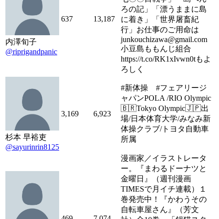
ろの記」「漂うままに島
637
13,187
に着き」「世界屠畜紀
行」お仕事のご用命は
junkouchizawa@gmail.com
内澤旬子
小豆島ももんじ組合
@riprigandpanic
https://t.co/RK1xIvwn0tもよ
ろしく
#新体操 #フェアリージ
ャパンPOLA /RIO Olympic
🇧🇷Tokyo Olympic🇯🇵出
3,169
6,923
場/日本体育大学/みなみ新
体操クラブ/トヨタ自動車
杉本 早裕吏
所属
@sayurinrin8125
漫画家／イラストレータ
ー。『まわるドーナツと
金曜日』（週刊漫画
TIMESで月イチ連載）１
巻発売中！『かわうその
自転車屋さん』（芳文
469
7,074