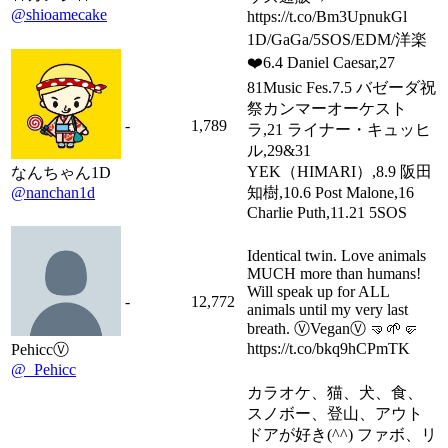
@shioamecake
https://t.co/Bm3UpnukGl
1D/GaGa/5SOS/EDM/洋楽
❤️6.4 Daniel Caesar,27
81Music Fes.7.5 バゼーダ祝
祭カンマーオーケスト
-
1,789
ラ,21 ライナー・キュッヒ
ル,29&31
YEK（HIMARI）,8.9 阪田
なんちゃん1D
@nanchan1d
知樹,10.6 Post Malone,16
Charlie Puth,11.21 5SOS
Identical twin. Love animals
MUCH more than humans!
Will speak up for ALL
-
12,772
animals until my very last
breath. ⓋVeganⓋ 🤜🌱🤛
https://t.co/bkq9hCPmTK
PehiccⓋ
@_Pehicc
カラオケ、猫、犬、食、
スノボー、登山、アウト
ドアが好き(^^) ファボ、リ