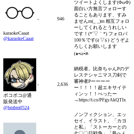
ツイートよくします(ΦωΦ)
面白い方無言フォローす
ることもあります、すみ
-
946
ませんm(_ _)m 相互フォロ
ーしてくれるとうれしい
karaokeCaaat
です！(*´▽｀*) フォロバ
@karaokeCaaat
100％です(≧▽≦) どうぞよ
ろしくお願いします
(๑•ω•́ฅ
納税者。比奈ちゃんPのデ
レステシャニマス刀剣で
審神者Pーーーー
-
2,636
ー！！！！超エキサイテ
ィンッ！！べったー
ボコボコ@通
→https://t.co/PFgyAkQTIx
販発送中
@bmbm0524
ノンフィクション、エッ
セイ、イラスト。「カヨ
と私」「ストーカーとの
七〇〇日戦争」「島へん