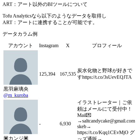
ART：アート以外のBIツールについて
Tofu Analyticsなら以下のようなデータを取得し
ART：アートに連携することが可能です。
データカラム例
アカウント
Instagram
X
プロフィール
炭水化物と野球が好きで
125,394
167,535
すhttps://t.co/3sUevEQJTA
黒羽麻璃央
@m_kuroba
イラストレーター｜ご依
頼はメールにて受付中！
Mail💌
→saltcandycake@gmail.com
-
6,930
skeb→
https://t.co/Kqq1CEvMjO グ
💟カンジ💟
ッズ通販→