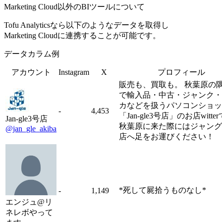
Marketing Cloud以外のBIツールについて
Tofu Analyticsなら以下のようなデータを取得し
Marketing Cloudに連携することが可能です。
データカラム例
アカウント
Instagram
X
プロフィール
販売も、買取も。 秋葉原の
で輸入品・中古・ジャンク・
カなどを扱うパソコンショッ
-
4,453
「Jan-gle3号店」のお店witte
Jan-gle3号店
秋葉原に来た際にはジャング
@jan_gle_akiba
店へ足をお運びください！
*死して屍拾うものなし*
-
1,149
エンジュ@リ
ネレボやって