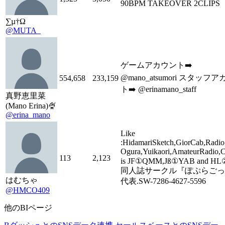
90BPM TAKEOVER 2CLIPS
∑µ†Ω
@MUTA_
ゲームアカウント➡️
@mano_atsumori スタッフ
554,658
233,159
ト➡️ @erinamano_staff
真野恵里菜
(Mano Erina)🍨
@erina_mano
Like
:HidamariSketch,GiorCab,Radio
Ogura,Yuikaori,AmateurRadio,C
113
2,123
is JF①QMM,Jß①YAB and HL
同人誌サークル『ぽぷらごっ
はむちゃ
代表.SW-7286-4627-5596
@HMCO409
他のBIページ