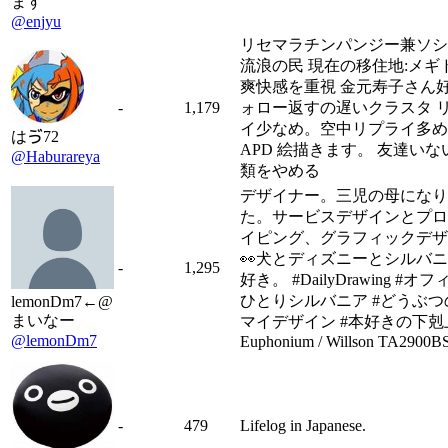
ます
@enjyu
リセマラチンパンジー兼ソシ
流浪の民 現在の移住地:メギド
爽快感を重視 金元寿子さん好
-
1,179
ォロー返すの遅いクラスタ 
イ少なめ。空中リプライ多め
はゔ72
APD 絵描きます。 友達いな
@Haburareya
類をやめる
デザイナー。三児の母になり
た。サービスデザインとプロ
イピング、グラフィックデザ
👀犬とディズニーとシルバ
-
1,295
好き。 #DailyDrawing #オ
ひとりシルバニア #どうぶつの
lemonDm7←@
まいなー
マイデザイン #本好きの下剋
@lemonDm7
Euphonium / Willson TA2900B
-
479
Lifelog in Japanese.