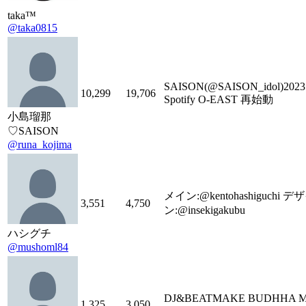
taka™
@taka0815
SAISON(@SAISON_idol)2023.
10,299
19,706
Spotify O-EAST 再始動
小島瑠那
♡SAISON
@runa_kojima
メイン:@kentohashiguchi デ
3,551
4,750
ン:@insekigakubu
ハシグチ
@mushoml84
DJ&BEATMAKE BUDHHA M
1,325
3,050