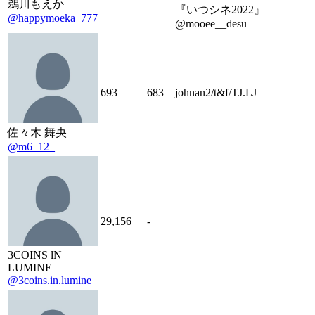
鵜川もえか
『いつシネ2022』
@happymoeka_777
@mooee__desu
693
683
johnan2/t&f/TJ.LJ
佐々木 舞央
@m6_12_
29,156
-
3COINS lN
LUMINE
@3coins.in.lumine