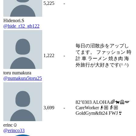
5,225
-
Hidenori.S
@hide_r32_gb122
毎日の沼散歩をアップし
てます。 ファッション 時
1,222
-
計 車 ラーメン 焼き肉 海
外旅行が大好きです(^ ^)
toru numakura
@numakura5toru25
82’0303 ALOHA🌈🐕‍🦺🪽
3,699
-
CareWorker👴🏼👵🏼
GoldGym&fit24 FWJ👙
erinc☺︎︎
@erinco33