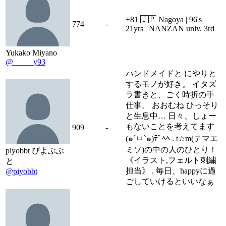
+81 🇯🇵 Nagoya | 96's
774
-
21yrs | NANZAN univ. 3rd
Yukako Miyano
@_____y93
ハンドメイドと にやりと
するモノが好き。 イタズ
ラ書きと、ごく時折の手
仕事。 おおむね ひっそり
と生息中… 日々、しょー
もないことを考えてます
909
-
(๑´ㅂ`๑)ﾃﾞﾍﾍ . t☆m(テマエ
ミソ)の中の人のひとり！
piyobbt ぴよぶぶ
《イラスト,フェルト刺繍
と
担当》 . 毎日、happyに過
@piyobbt
ごしていけるといいなぁ