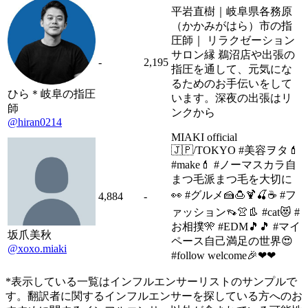
平岩直樹｜岐阜県各務原
（かかみがはら）市の指
圧師｜ リラクゼーション
サロン縁 鵜沼店や出張の
-
2,195
指圧を通して、元気にな
るためのお手伝いをして
ひら＊岐阜の指圧
います。深夜の出張はリ
師
ンクから
@hiran0214
MIAKI official
🇯🇵/TOKYO #美容ヲタ💄
#make💄 #ノーマスカラ自
まつ毛派まつ毛を大切に
👀 #グルメ🍰🍮🍹🍒☕ #フ
4,884
-
ァッション👡👚👢 #cat😻 #
お相撲🎌 #EDM🎵🎵 #マイ
坂爪美秋
ペース自己満足の世界😍
@xoxo.miaki
#follow welcome🎉❤❤
*表示している一覧はインフルエンサーリストのサンプルで
す。翻訳者に関するインフルエンサーを探している方へのお